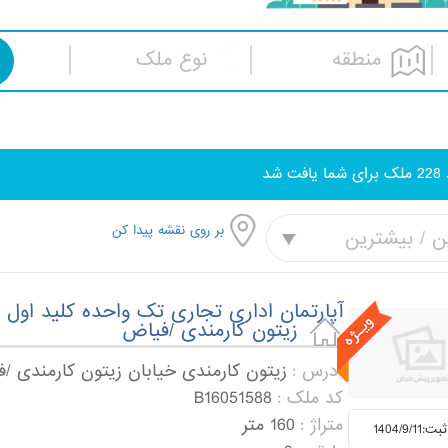
منطقه
نوع ملک
228
ملک برای شما یافت شد
بر روی نقشه پیدا کن
ن / بیشترین
آپارتمان اداری تجاری تک واحده کلید اول د
زیتون کارمندی /فیاض
آدرس :
زیتون کارمندی خیابان زیتون کارمندی /ف
کد ملک :
B16051588
متراژ :
160 متر
1404/9/1