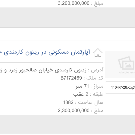
مبلغ :
3,200,000,000
آپارتمان مسکونی در زیتون کارمندی خ
آدرس :
زیتون کارمندی خیابان صالحپور زمرد و ز
کد ملک :
B7172469
متراژ :
71 متر
1404/7/2
طبقه :
2 عقب
سال ساخت :
1382
مبلغ :
2,300,000,000