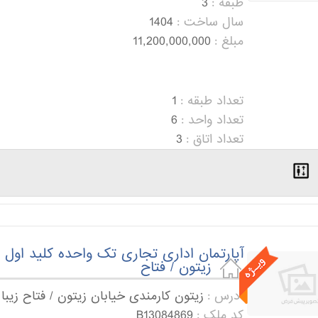
طبقه :
3
سال ساخت :
1404
مبلغ :
11,200,000,000
تعداد طبقه :
1
تعداد واحد :
6
تعداد اتاق :
3
آپارتمان اداری تجاری تک واحده کلید اول د
زیتون / فتاح
آدرس :
زیتون کارمندی خیابان زیتون / فتاح زیبا 
کد ملک :
B13084869