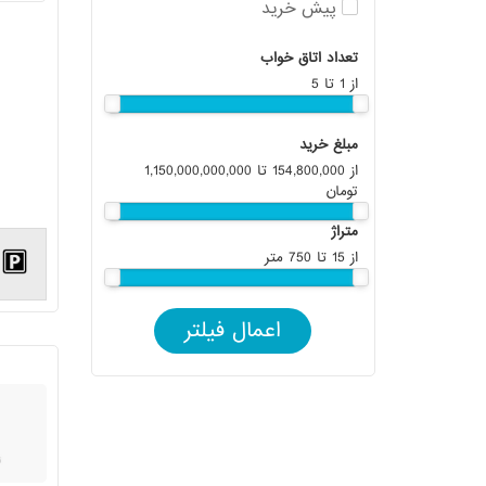
پیش خرید
تعداد اتاق خواب
از
1
تا
5
مبلغ خرید
از
154,800,000
تا
1,150,000,000,000
تومان
متراژ
از
15
تا
750
متر
اعمال فیلتر