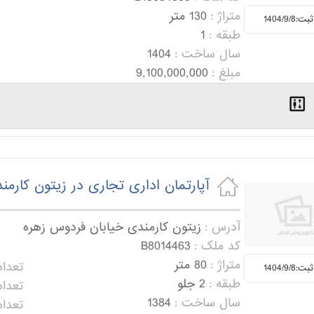
متراژ :
130 متر
1404/9/8
طبقه :
1
سال ساخت :
1404
مبلغ :
9,100,000,000
آپارتمان اداری تجاری در زیتون کارم
آدرس :
زیتون کارمندی خیابان فردوس زهره
کد ملک :
B8014463
متراژ :
80 متر
تعداد
1404/9/8
طبقه :
2 جلو
تعداد
سال ساخت :
1384
تعداد