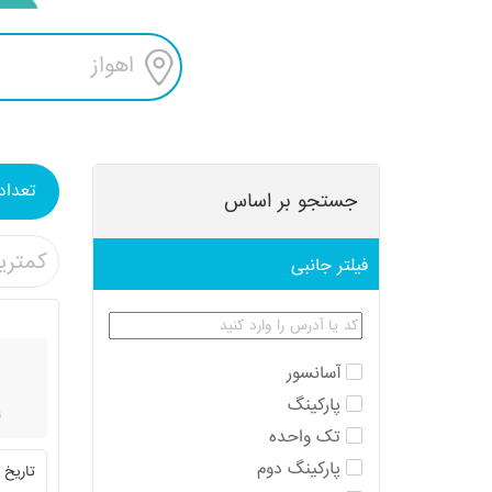
اهواز
تعداد
جستجو بر اساس
کمتری
فیلتر جانبی
آسانسور
پارکینگ
تک واحده
پارکینگ دوم
تاریخ ثبت:1