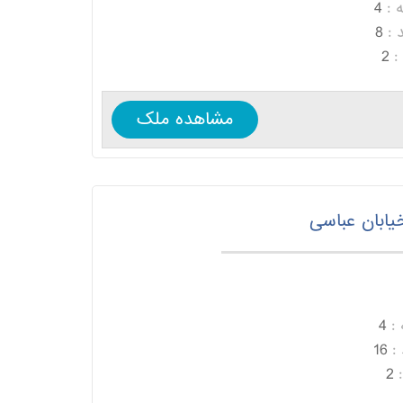
 :
4
 :
8
:
2
مشاهده ملک
یابان عباسی
:
4
:
16
2